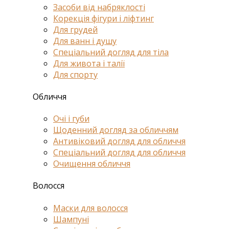
Засоби від набряклості
Корекція фігури і ліфтинг
Для грудей
Для ванн і душу
Спеціальний догляд для тіла
Для живота і талії
Для спорту
Обличчя
Очі і губи
Щоденний догляд за обличчям
Антивіковий догляд для обличчя
Спеціальний догляд для обличчя
Очищення обличчя
Волосся
Маски для волосся
Шампуні