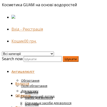
Косметика GUAM на основі водоростей
Вхід - Реєстрація
Кошик
0
0
грн.
Search now
Шукати
Антицелюліт
Обгортання
Волосся
Після обгортання
Для масажу
Шампуні
Обличчя
Підтримуючий догляд
Маски для волосся
Спеціальні засоби для волосся
Очі і губи