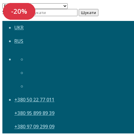
-20%
-20%
-20%
-20%
-20%
-20%
Search now
Шукати
UKR
RUS
+380 50 22 77 011
+380 95 899 89 39
+380 97 09 299 09