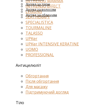
INTHENSO MAMMA
Догляд за тілом
INTHENSO EFFECT
Догляд за волоссям
LEGGINS
Догляд за обличчям
SEATHERAPY
SPECIALISTICA
TOURMALINE
TALASSO
UPKer
UPKer INTENSIVE KERATINE
UOMO
PROFESSIONAL
Антицелюліт
Обгортання
Після обгортання
Для масажу
Підтримуючий догляд
Тіло