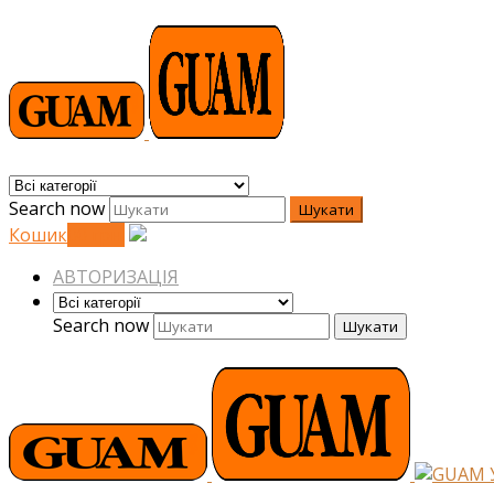
Search now
Шукати
Кошик
0
0
грн.
АВТОРИЗАЦІЯ
Search now
Шукати