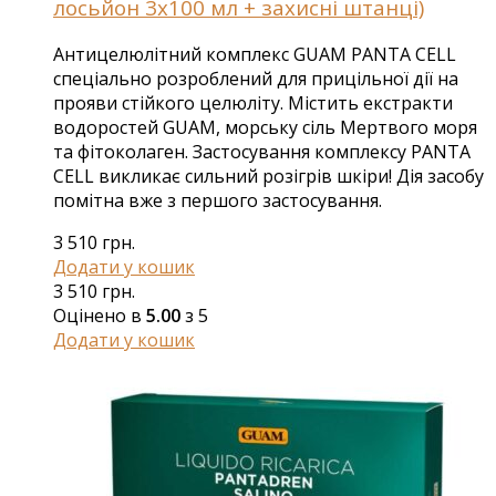
лосьйон 3х100 мл + захисні штанці)
Антицелюлітний комплекс GUAM PANTA CELL
спеціально розроблений для прицільної дії на
прояви стійкого целюліту. Містить екстракти
водоростей GUAM, морську сіль Мертвого моря
та фітоколаген. Застосування комплексу PANTA
CELL викликає сильний розігрів шкіри! Дія засобу
помітна вже з першого застосування.
3 510
грн.
Додати у кошик
3 510
грн.
Оцінено в
5.00
з 5
Додати у кошик