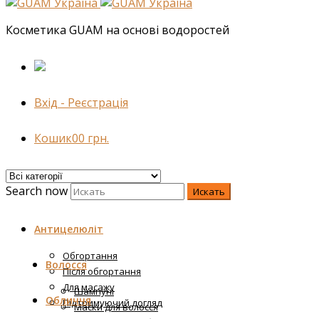
Косметика GUAM на основі водоростей
Вхід - Реєстрація
Кошик
0
0
грн.
Search now
Искать
Антицелюліт
Обгортання
Волосся
Після обгортання
Для масажу
Шампуні
Обличчя
Підтримуючий догляд
Маски для волосся