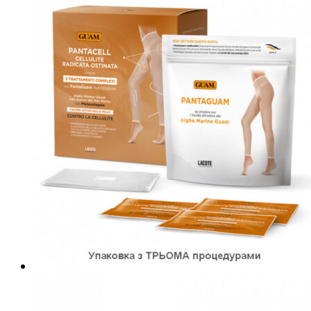
Шампуні
Спеціальні засоби для волосся
Легінси
Ароматерапія
Вагітним та годуючим
Професіоналам
Чоловікам
Акції та подарунки
Новинки