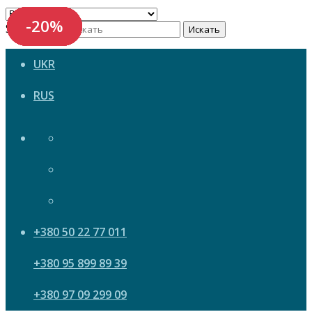
-20%
-20%
-20%
-20%
-20%
-20%
-20%
-20%
Search now
Искать
UKR
RUS
+380 50 22 77 011
+380 95 899 89 39
+380 97 09 299 09