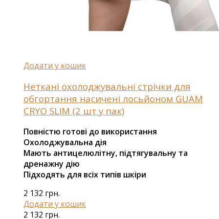
Додати у кошик
Неткані охолоджувальні стрічки для
обгортання насичені лосьйоном GUAM
CRYO SLIM (2 шт у пак)
Повністю готові до використання
Охолоджувальна дія
Мають антицелюлітну, підтягувальну та
дренажну дію
Підходять для всіх типів шкіри
2 132
грн.
Додати у кошик
2 132
грн.