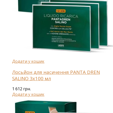
Додати у кошик
Лосьйон для насичення PANTA DREN
SALINO 3х100 мл
1 612
грн.
Додати у кошик