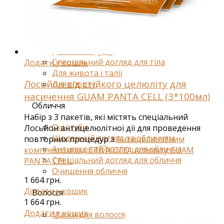
Засоби від набряклості
Корекція фігури і ліфтинг
Для грудей
Для ванн і душу
Спеціальний догляд для тіла
Додати у кошик
Для живота і талії
Лосьйон від стійкого целюліту для
Для спорту
насичення GUAM PANTA CELL (3*100мл)
Обличчя
Набір з 3 пакетів, які містять спеціальний
Очі і губи
Лосьйон антицелюлітної дії для проведення
Щоденний догляд за обличчям
повторних процедур з
Антицелюлітним
Антивіковий догляд для обличчя
комплексом від СТІЙКОГО целюліту GUAM
Спеціальний догляд для обличчя
PANTA CELL
.
Очищення обличчя
1 664
грн.
Додати у кошик
Волосся
1 664
грн.
Додати у кошик
Маски для волосся