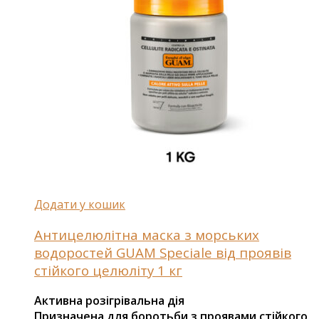
Додати у кошик
Антицелюлітна маска з морських
водоростей GUAM Speciale від проявів
стійкого целюліту 1 кг
Активна розігрівальна дія
Призначена для боротьби з проявами стійкого