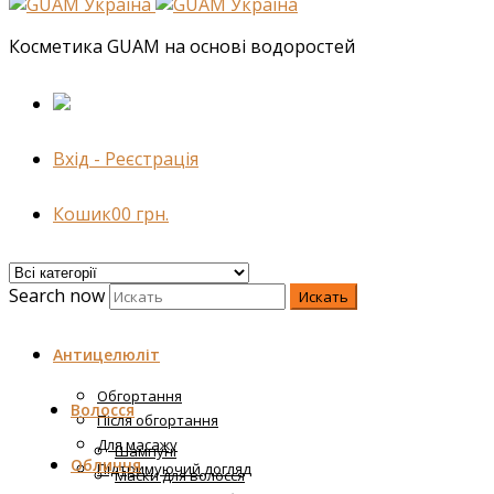
Косметика GUAM на основі водоростей
Вхід - Реєстрація
Кошик
0
0
грн.
Search now
Искать
Антицелюліт
Обгортання
Волосся
Після обгортання
Для масажу
Шампуні
Обличчя
Підтримуючий догляд
Маски для волосся