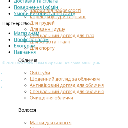
Доставка та cплата
Повернення і обмін
Засоби від набряклості
Умови використання сайту
Корекція фігури і ліфтинг
Для грудей
Партнерство
Для ванн і душу
Магазинам
Спеціальний догляд для тіла
Професіоналам
Для живота і талії
Блогерам
Для спорту
Навчання
Обличчя
© 2026 Косметика GUAM в Украине. Все права защищены.
Очі і губи
Щоденний догляд за обличчям
Антивіковий догляд для обличчя
Спеціальний догляд для обличчя
Очищення обличчя
Волосся
Маски для волосся