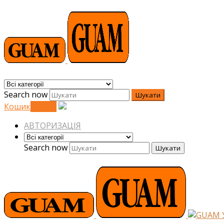
Search now
Шукати
Кошик
0
0
грн.
АВТОРИЗАЦІЯ
Search now
Шукати