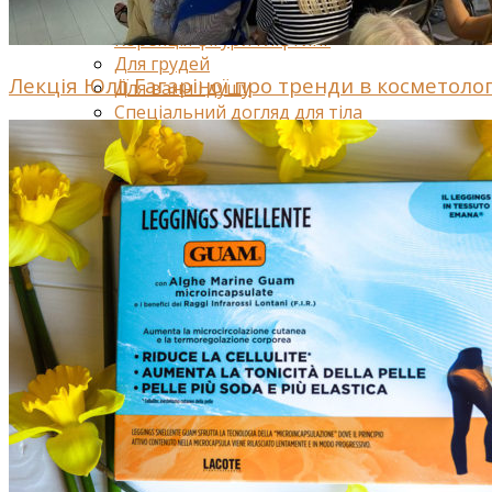
Засоби від набряклості
Корекція фігури і ліфтинг
Для грудей
Лекція Юлії Гагаріної про тренди в косметоло
Для ванн і душу
Спеціальний догляд для тіла
Для живота і талії
Для спорту
Обличчя
Очі і губи
Щоденний догляд за обличчям
Антивіковий догляд для обличчя
Спеціальний догляд для обличчя
Очищення обличчя
Волосся
Маски для волосся
Шампуні