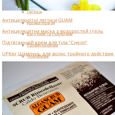
Спеціальні засоби для волосся
Легінси
Антицелюлітні легінси GUAM
Ароматерапія
Антицелюлітна маска з водоростей і гель
Вагітним та годуючим
Підтягаючий крем для тіла “Снелл”
Професіоналам
UPKer Шампунь для волос тройного действия 
Чоловікам
Акції та подарунки
Новинки