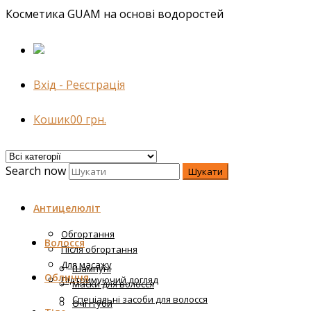
Косметика GUAM на основі водоростей
Вхід - Реєстрація
Кошик
0
0
грн.
Search now
Шукати
Антицелюліт
Обгортання
Волосся
Після обгортання
Для масажу
Шампуні
Обличчя
Підтримуючий догляд
Маски для волосся
Спеціальні засоби для волосся
Очі і губи