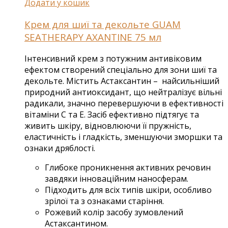
Додати у кошик
Крем для шиї та декольте GUAM
SEATHERAPY AXANTINE 75 мл
Інтенсивний крем з потужним антивіковим
ефектом створений спеціально для зони шиї та
декольте. Містить Астаксантин – найсильніший
природний антиоксидант, що нейтралізує вільні
радикали, значно перевершуючи в ефективності
вітаміни С та Е. Засіб ефективно підтягує та
живить шкіру, відновлюючи її пружність,
еластичність і гладкість, зменшуючи зморшки та
ознаки дряблості.
Глибоке проникнення активних речовин
завдяки інноваційним наносферам.
Підходить для всіх типів шкіри, особливо
зрілої та з ознаками старіння.
Рожевий колір засобу зумовлений
Астаксантином.