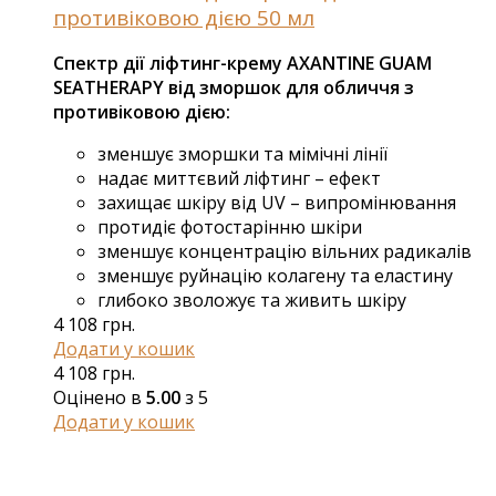
противіковою дією 50 мл
Спектр дії ліфтинг-крему AXANTINE GUAM
SEATHERAPY від зморшок для обличчя з
противіковою дією:
зменшує зморшки та мімічні лінії
надає миттєвий ліфтинг – ефект
захищає шкіру від UV – випромінювання
протидіє фотостарінню шкіри
зменшує концентрацію вільних радикалів
зменшує руйнацію колагену та еластину
глибоко зволожує та живить шкіру
4 108
грн.
Додати у кошик
4 108
грн.
Оцінено в
5.00
з 5
Додати у кошик