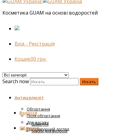
Косметика GUAM на основі водоростей
Вхід - Реєстрація
Кошик
0
0
грн.
Search now
Искать
Антицелюліт
Обгортання
Волосся
Після обгортання
Для масажу
Шампуні
Обличчя
Підтримуючий догляд
Маски для волосся