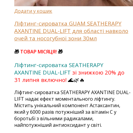
Додати у кошик
Ліфтинг-сироватка GUAM SEATHERAPY
AXANTINE DUAL-LIFT для області навколо
очей та носогубної зони 30мл
🎁
ТОВАР МІСЯЦЯ!
🎁
Ліфтинг-сироватка SEATHERAPY
AXANTINE DUAL-LIFT
зі знижкою 20% до
31 липня включно!
🌊🌿🔥
Ліфтинг-сироватка SEATHERAPY AXANTINE DUAL-
LIFT надає ефект моментального ліфтингу.
Містить унікальний компонент Астаксантин,
який у 6000 разів потужніший за вітамін С у
боротьбі з вільними радикалами,
найпотужніший антиоксидант у світі.