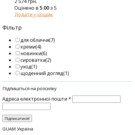
2 574
грн.
Оцінено в
5.00
з 5
Додати у кошик
Фільтр
для обличчя
(7)
креми
(4)
новинки
(6)
сироватка
(2)
уход
(1)
щоденний догляд
(1)
Підпишіться на розсилку
Адреса електронної пошти
*
GUAM Україна