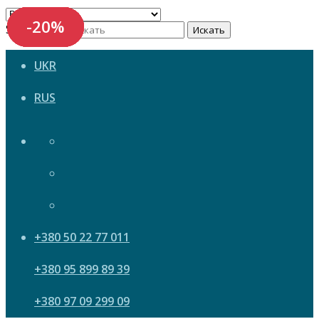
-20%
-20%
-20%
-20%
-20%
-20%
-20%
Search now
Искать
UKR
RUS
+380 50 22 77 011
+380 95 899 89 39
+380 97 09 299 09