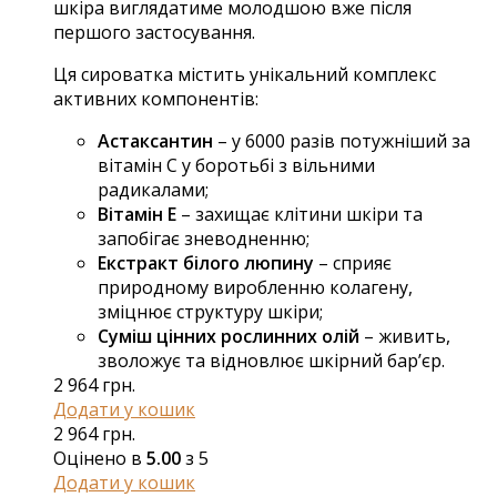
шкіра виглядатиме молодшою вже після
першого застосування.
Ця сироватка містить унікальний комплекс
активних компонентів:
Астаксантин
– у 6000 разів потужніший за
вітамін С у боротьбі з вільними
радикалами;
Вітамін Е
– захищає клітини шкіри та
запобігає зневодненню;
Екстракт білого люпину
– сприяє
природному виробленню колагену,
зміцнює структуру шкіри;
Суміш цінних рослинних олій
– живить,
зволожує та відновлює шкірний бар’єр.
2 964
грн.
Додати у кошик
2 964
грн.
Оцінено в
5.00
з 5
Додати у кошик