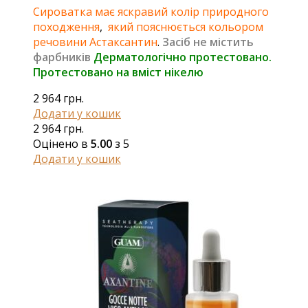
Сироватка має яскравий колір природного
походження
,
який пояснюється кольором
речовини Астаксантин
.
Засіб не містить
фарбників
Дерматологічно протестовано.
Протестовано на вміст нікелю
2 964
грн.
Додати у кошик
2 964
грн.
Оцінено в
5.00
з 5
Додати у кошик