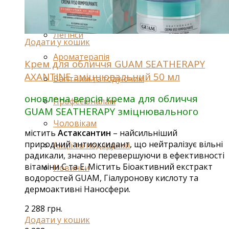
Шампуні
Спеціальні засоби для волосся
Легінси
Додати у кошик
Ароматерапія
Крем для обличчя GUAM SEATHERAPY
AXANTINE зміцнювальний 50 мл
Вагітним та годуючим
оновлена версія крема для обличчя
Професіоналам
GUAM SEATHERAPY зміцнювального
Чоловікам
містить
Астаксантин
– найсильніший
природний антиоксидант, що нейтралізує вільні
Акції та подарунки
радикали, значно перевершуючи в ефективності
вітаміни С та Е. Містить Біоактивний екстракт
Новинки
водоростей GUAM, Гіалуронову кислоту та
дермоактивні Наносфери.
2 288
грн.
Додати у кошик