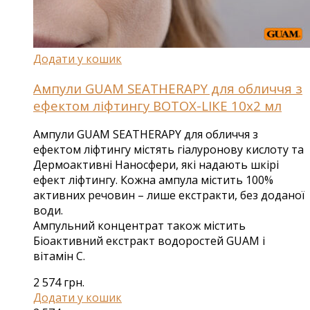
Додати у кошик
Ампули GUAM SEATHERAPY для обличчя з
ефектом ліфтингу ВОТОХ-LIКЕ 10х2 мл
Ампули GUAM SEATHERAPY для обличчя з
ефектом ліфтингу містять гіалуронову кислоту та
Дермоактивні Наносфери, які надають шкірі
ефект ліфтингу. Кожна ампула містить 100%
активних речовин – лише екстракти, без доданої
води.
Ампульний концентрат також містить
Біоактивний екстракт водоростей GUAM і
вітамін С.
2 574
грн.
Додати у кошик