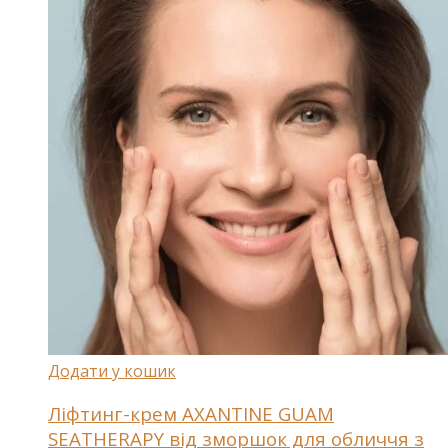
Додати у кошик
Ліфтинг-крем AXANTINE GUAM
SEATHERAPY від зморшок для обличчя з