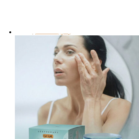
Засоби від набряклості
Корекція фігури і ліфтинг
Для грудей
Для ванн і душу
Спеціальний догляд для тіла
Для живота і талії
Для спорту
Обличчя
Очі і губи
Щоденний догляд за обличчям
Антивіковий догляд для обличчя
Спеціальний догляд для обличчя
Очищення обличчя
Волосся
Маски для волосся