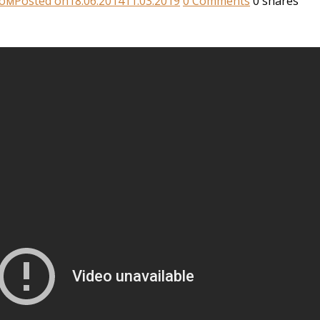
лом
Posted on
18.06.2014
11.03.2019
0
Comments
0
shares