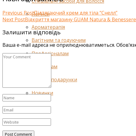
Спеціальні засоби для волосся
Previous Post
Підтягаючий крем для тіла “Снелл”
Легінси
Next Post
Відкриття магазину GUAM Natura & Benessere
Ароматерапія
Залишити відповідь
Вагітним та годуючим
Ваша e-mail адреса не оприлюднюватиметься.
Обов’яз
Професіоналам
Чоловікам
Акції та подарунки
Новинки