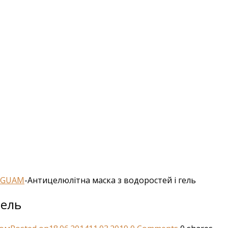
у GUAM
-
Антицелюлітна маска з водоростей і гель
гель