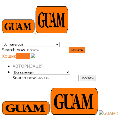
Search now
Искать
Кошик
0
0
грн.
АВТОРИЗАЦІЯ
Search now
Искать