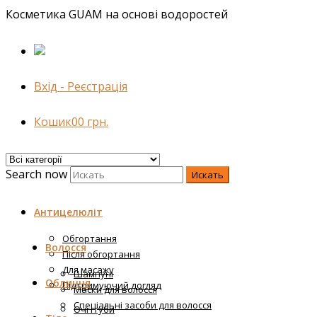
Косметика GUAM на основі водоростей
Вхід - Реєстрація
Кошик
0
0
грн.
Search now
Искать
Антицелюліт
Обгортання
Волосся
Після обгортання
Для масажу
Шампуні
Обличчя
Підтримуючий догляд
Маски для волосся
Спеціальні засоби для волосся
Очі і губи