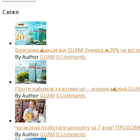
Свіже
Бірюзова 🌊акція від GUAM! Знижка 🔥20% на всі з
By
Author
GUAM
0
Comments
Проти набряків та втоми ніг – новинка🌊лінії GU
By
Author
GUAM
0
Comments
Чи можна позбутися целюліту за 7 днів? ПРОДОВЖ
By
Author
GUAM
0
Comments