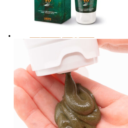
Засоби від набряклості
Корекція фігури і ліфтинг
Для грудей
Для ванн і душу
Спеціальний догляд для тіла
Для живота і талії
Для спорту
Обличчя
Очі і губи
Щоденний догляд за обличчям
Антивіковий догляд для обличчя
Спеціальний догляд для обличчя
Очищення обличчя
Волосся
Маски для волосся