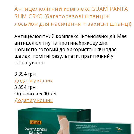
Антицелюлітний комплекс GUAM PANTA
SLIM CRYO (багаторазові штанці +
лосьйон для насичення + захисні штанці)
Антицелюлітний комплекс інтенсивної дії. Має
антицелюлітну та протинабрякову дію.
Повністю готовий до використання! Надає
швидкі помітні результати, практичний у
застосуванні.
3 354
грн.
Додати у кошик
3 354
грн.
Оцінено в
5.00
з 5
Додати у кошик