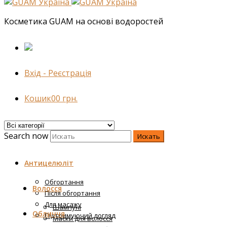
Косметика GUAM на основі водоростей
Вхід - Реєстрація
Кошик
0
0
грн.
Search now
Искать
Антицелюліт
Обгортання
Волосся
Після обгортання
Для масажу
Шампуні
Обличчя
Підтримуючий догляд
Маски для волосся