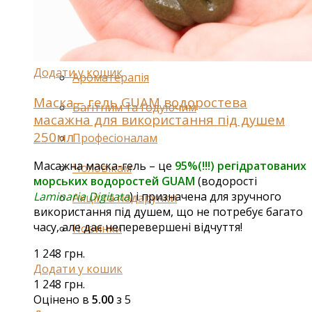
Шампуні
Спеціальні засоби для волосся
Легінси
Додати у кошик
Ароматерапія
Маска – гель GUAM водоростева
Вагітним та годуючим
масажна для використання під душем
250мл
Професіоналам
Масажна маска-гель – це
95%(!!!)
регідратованих
Чоловікам
морських водоростей GUAM
(водорості
Laminaria Digitata
) і призначена для зручного
Акції та подарунки
використання під душем, що не потребує багато
часу, але дає неперевершені відчуття!
Новинки
1 248
грн.
Додати у кошик
1 248
грн.
Оцінено в
5.00
з 5