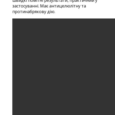
швидкі помітні результати, практичний у
застосуванні. Має антицелюлітну та
протинабрякову дію.