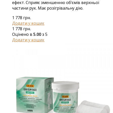
ефект. Сприяє зменшенню об’ємів верхньої
частини рук. Має розігрівальну дію.
1 778
грн.
Додати у кошик
1 778
грн.
Оцінено в
5.00
з 5
Додати у кошик