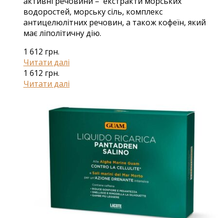
активні речовини – екстракти морських
водоростей, морську сіль, комплекс
антицелюлітних речовин, а також кофеїн, який
має ліполітичну дію.
1 612
грн.
Читати далі
1 612
грн.
Читати далі