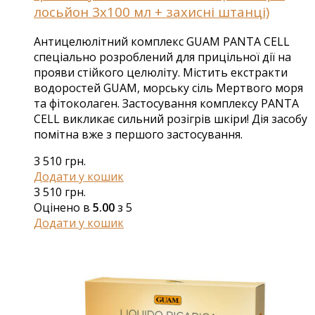
лосьйон 3х100 мл + захисні штанці)
Антицелюлітний комплекс GUAM PANTA CELL
спеціально розроблений для прицільної дії на
прояви стійкого целюліту. Містить екстракти
водоростей GUAM, морську сіль Мертвого моря
та фітоколаген. Застосування комплексу PANTA
CELL викликає сильний розігрів шкіри! Дія засобу
помітна вже з першого застосування.
3 510
грн.
Додати у кошик
3 510
грн.
Оцінено в
5.00
з 5
Додати у кошик