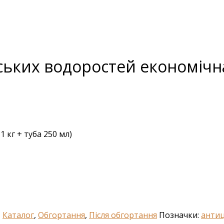
ьких водоростей економічна 
 кг + туба 250 мл)
,
Каталог
,
Обгортання
,
Після обгортання
Позначки:
антиц