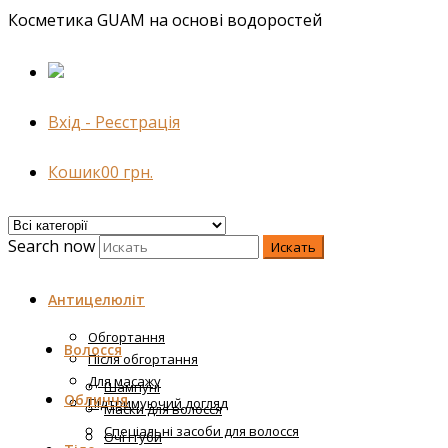
Косметика GUAM на основі водоростей
Вхід - Реєстрація
Кошик
0
0
грн.
Search now
Искать
Антицелюліт
Обгортання
Волосся
Після обгортання
Для масажу
Шампуні
Обличчя
Підтримуючий догляд
Маски для волосся
Спеціальні засоби для волосся
Очі і губи