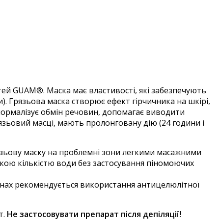
тей GUAM®. Маска має властивості, які забезпечують
. Грязьова маска створює ефект гірчичника на шкірі,
нормалізує обмін речовин, допомагає виводити
рязьовий масці, мають пролонговану дію (24 години і
грязьову маску на проблемні зони легкими масажними
кою кількістю води без застосування піномоючих
удинах рекомендується використання антицелюлітної
т.
Не застосовувати препарат після депіляції!