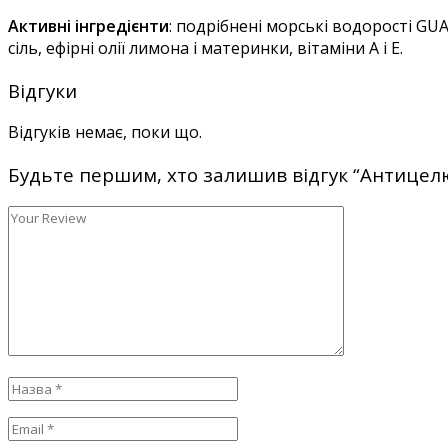
Активні інгредієнти
: подрібнені морські водорості GU
сіль, ефірні олії лимона і материнки, вітаміни А і Е.
Відгуки
Відгуків немає, поки що.
Будьте першим, хто залишив відгук “Антицелюл