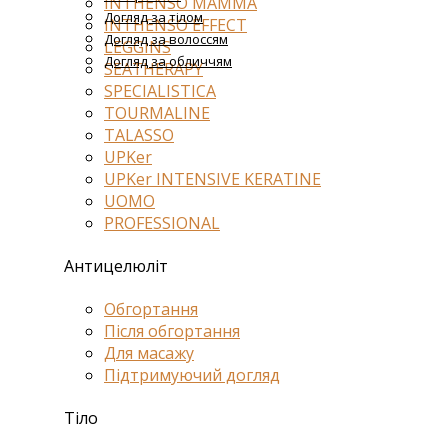
INTHENSO MAMMA
Догляд за тілом
INTHENSO EFFECT
Догляд за волоссям
LEGGINS
Догляд за обличчям
SEATHERAPY
SPECIALISTICA
TOURMALINE
TALASSO
UPKer
UPKer INTENSIVE KERATINE
UOMO
PROFESSIONAL
Антицелюліт
Обгортання
Після обгортання
Для масажу
Підтримуючий догляд
Тіло