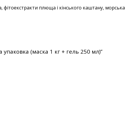
а, фітоекстракти плюща і кінського каштану, морська
паковка (маска 1 кг + гель 250 мл)”