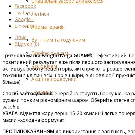
Спеціальні засоби для волосся
Facebook
Twitter
Легінси
Google+
LinkedIn
Ароматерапія
Опис
Вагітним та годуючим
Відгуки (0)
Професіоналам
Грязьова маска Fanghi d’Alga GUAM®
– ефективний, бе
позитивний результат вже після першого застосування 
Чоловікам
активізує роботу рецепторів, які сприяють розщепле
токсини з клітин всіх шарів шкіри, відновлює її пружн
Акції та подарунки
більше).
Новинки
Спосіб застосування
: енергійно струсіть банку кілька
рухами тонким рівномірним шаром. Оберніть стегна сп
засобів.
УВАГА
: відчуття жару перші 15-20 хвилин і легке поч
маски «холодна формула».
ПРОТИПОКАЗАННЯМ
до використання є вагітність, в