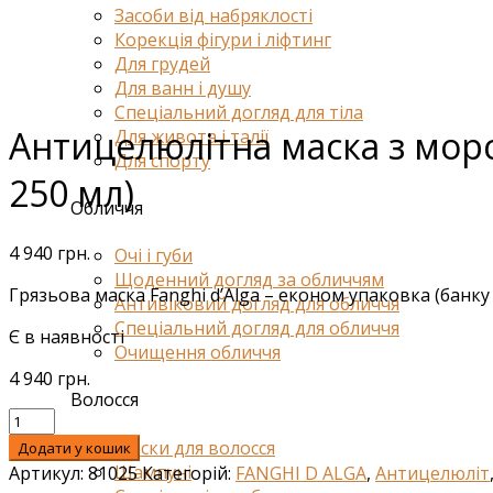
Засоби від набряклості
Корекція фігури і ліфтинг
Для грудей
Для ванн і душу
Спеціальний догляд для тіла
Антицелюлітна маска з морс
Для живота і талії
Для спорту
250 мл)
Обличчя
4 940
грн.
Очі і губи
Щоденний догляд за обличчям
Грязьова маска Fanghi d’Alga – економ упаковка (банку 1
Антивіковий догляд для обличчя
Спеціальний догляд для обличчя
Є в наявності
Очищення обличчя
4 940
грн.
Волосся
Маски для волосся
Додати у кошик
Шампуні
Артикул:
81025
Категорій:
FANGHI D ALGA
,
Антицелюліт