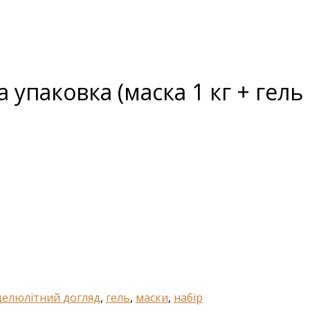
упаковка (маска 1 кг + гель
елюлітний догляд
,
гель
,
маски
,
набір