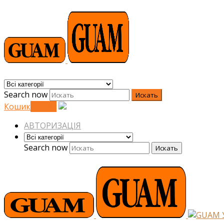
Search now
Искать
Кошик
0
0
грн.
АВТОРИЗАЦІЯ
Search now
Искать