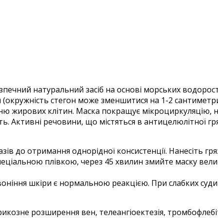
зпечний натуральний засіб на основі морських водорос
(окружність стегон може зменшитися на 1-2 сантиметри)
нню жирових клітин. Маска покращує мікроциркуляцію, 
ість. Активні речовини, що містяться в антицелюлітної г
 разів до отримання однорідної консистенції. Нанесіть 
еціальною плівкою, через 45 хвилин змийте маску вели
ервоніння шкіри є нормальною реакцією. При слабких с
арикозне розширення вен, телеангіоектезія, тромбофлебі