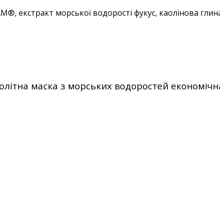
AM®, екстракт морської водорості фукус, каолінова глин
ітна маска з морських водоростей економічна у