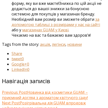
форму, яку ви вже маєте!Знижка по цій акції не
додається до вашої знижки за бонусною
системою для покупців у магазинах бренду.
Необхідний вам розмір ви зможете обрати
за
допомогою таблиці з розмірами у нас на сайті
або у
магазинах GUAM у Києві
.
Чекаємо на вас та бажаємо вам здоров’я!
Tags from the story:
акція
,
легінси
,
новини
Share
tweet
0
Google+
0
LinkedIn
0
Навігація записів
Previous Post
Новинка від косметики GUAM –
приємний догляд з ароматом квітучого саду!
Next Post
Розігрівальна дія GUAM впродовж