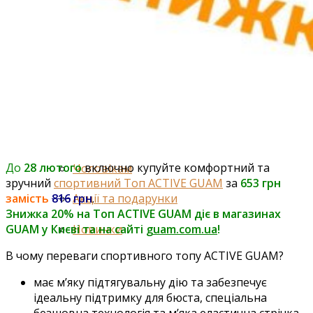
Шампуні
Спеціальні засоби для волосся
Легінси
Ароматерапія
Вагітним та годуючим
Професіоналам
До
28 лютого
включно купуйте комфортний та
Чоловікам
зручний
спортивний Топ ACTIVE GUAM
за
653
грн
замість
816
грн
.
Акції та подарунки
Знижка 20% на Топ ACTIVE GUAM діє
в магазинах
Новинки
GUAM у Києві та на сайті
guam.com.ua
!
В чому переваги спортивного топу ACTIVE GUAM?
має м’яку підтягувальну дію та забезпечує
ідеальну підтримку для бюста, спеціальна
безшовна технологія та м’яка еластична стрічка