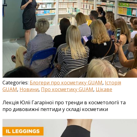
Categories:
Блогери про косметику GUAM
,
Історія
GUAM
,
Новини
,
Про косметику GUAM
,
Цікаве
Лекція Юлії Гагаріної про тренди в косметології та
про дивовижні пептиди у складі косметики