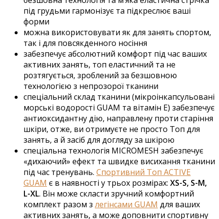
під грудьми гармонізує та підкреслює ваші
форми
можна використовувати як для занять спортом,
так і для повсякденного носіння
забезпечує абсолютний комфорт під час ваших
активних занять, топ еластичний та не
розтягується, зроблений за безшовною
технологією з непрозорої тканини
спеціальний склад тканини (мікроінкапсульовані
морські водорості GUAM та вітамін Е) забезпечує
антиоксидантну дію, направлену проти старіння
шкіри, отже, ви отримуєте не просто Топ для
занять, а й засіб для догляду за шкірою
спеціальна технологія MICROMESH забезпечує
«дихаючий» ефект та швидке висихання тканини
під час тренувань.
Спортивний Топ ACTIVE
GUAM
є в наявності у трьох розмірах:
XS-S, S-M,
L-XL
. Він може скласти зручний комфортний
комплект разом з
легінсами GUAM
для ваших
активних занять, а може доповнити спортивну