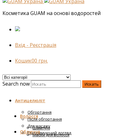
Косметика GUAM на основі водоростей
Вхід - Реєстрація
Кошик
0
0
грн.
Search now
Искать
Антицелюліт
Обгортання
Волосся
Після обгортання
Для масажу
Шампуні
Обличчя
Підтримуючий догляд
Маски для волосся