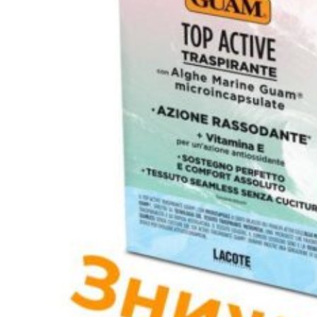
Засоби від набряклості
Корекція фігури і ліфтинг
Для грудей
Для ванн і душу
Спеціальний догляд для тіла
Для живота і талії
Для спорту
Обличчя
Очі і губи
Щоденний догляд за обличчям
Антивіковий догляд для обличчя
Спеціальний догляд для обличчя
Очищення обличчя
Волосся
Маски для волосся