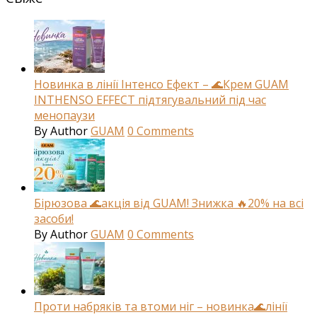
Новинка в лінії Інтенсо Ефект – 🌊Крем GUAM
INTHENSO EFFECT підтягувальний під час
менопаузи
By
Author
GUAM
0
Comments
Бірюзова 🌊акція від GUAM! Знижка 🔥20% на всі
засоби!
By
Author
GUAM
0
Comments
Проти набряків та втоми ніг – новинка🌊лінії