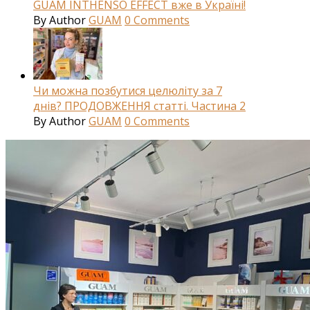
GUAM INTHENSO EFFECT вже в Україні!
By
Author
GUAM
0
Comments
Чи можна позбутися целюліту за 7
днів? ПРОДОВЖЕННЯ статті. Частина 2
By
Author
GUAM
0
Comments