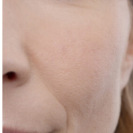
Засоби від набряклості
Корекція фігури і ліфтинг
Для грудей
Для ванн і душу
Спеціальний догляд для тіла
Для живота і талії
Для спорту
Обличчя
Очі і губи
Щоденний догляд за обличчям
Антивіковий догляд для обличчя
Спеціальний догляд для обличчя
Очищення обличчя
Волосся
Маски для волосся