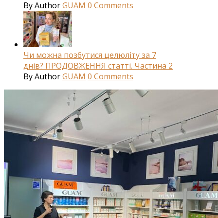
By
Author
GUAM
0
Comments
Чи можна позбутися целюліту за 7
днів? ПРОДОВЖЕННЯ статті. Частина 2
By
Author
GUAM
0
Comments