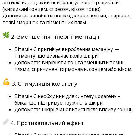
антиоксидант, який нейтралізує вільні радикали
(викликані сонцем, стресом, віком тощо).
Допомагає запобігти пошкодженню клітин, старінню,
появі зморшок та пігментних плям
2. Зменшення гіперпігментації
Вітамін С п
ригнічує вироблення меланіну —
пігменту, що визначає колір шкіри.
Допомагає вирівняти тон та зменшити темні
плями, спричинені гормонами, сонцем або віком.
3. Стимуляція колагену
Вітамін С н
еобхідний для синтезу колагену –
білка, що підтримує пружність шкіри.
Допомагає шкірі відновитися після впливу сонця.
4. Протизапальний ефект