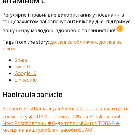
вітаміном C
Регулярне і правильне використання у поєднанні з
сонцезахистом забезпечує антивікову дію, підтримує
вашу шкіру молодою, здоровою та сяйнистою!
Tags from the story:
догляд за обличчям
,
догляд за
тілом
Share
tweet
0
Google+
0
LinkedIn
0
Навігація записів
Previous Post
Ваша ☀️улюблена літньо-осіння акція на
косметику 🌊GUAM – знижка 20% на ВСІ 🔥засоби!
Next Post
Жовтень 🍁буде теплим! Акція ТОВАР 🔥
місяця на ваші улюблені засоби GUAM!