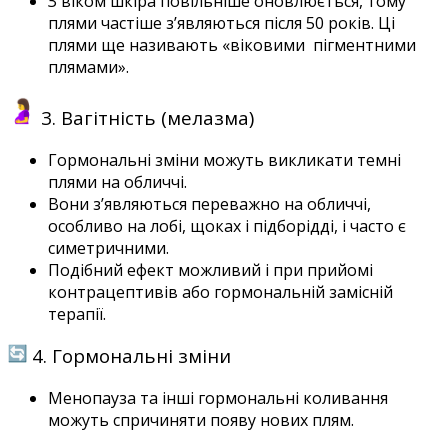
З віком шкіра повільніше оновлюється, тому
плями частіше з’являються після 50 років. Ці
плями ще називають «віковими
пігментними
плямами».
3. Вагітність (мелазма)
Гормональні зміни можуть викликати темні
плями на обличчі.
Вони з’являються переважно на обличчі,
особливо на лобі, щоках і підборідді, і часто є
симетричними.
Подібний ефект можливий і при прийомі
контрацептивів або гормональній
замісній
терапії.
4. Гормональні зміни
Менопауза та інші гормональні коливання
можуть спричиняти появу нових плям.