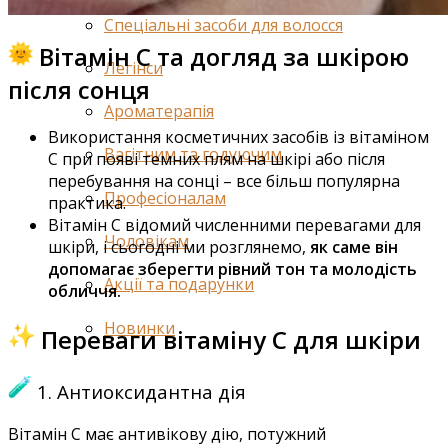
Шампуні
Спеціальні засоби для волосся
Вітамін C та догляд за шкірою
Легінси
після сонця
Ароматерапія
Використання косметичних засобів із вітаміном
Вагітним та годуючим
C при появі темних плям на шкірі або після
перебування на сонці – все більш популярна
Професіоналам
практика.
Вітамін C відомий численними перевагами для
Чоловікам
шкіри, і сьогодні ми розглянемо,
як саме він
допомагає зберегти рівний тон та молодість
Акції та подарунки
обличчя.
Новинки
Переваги вітаміну C для шкіри
1. Антиоксидантна дія
Вітамін С має антивікову дію, потужний