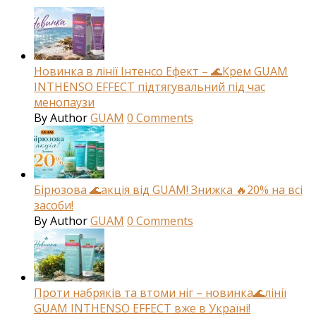
Новинка в лінії Інтенсо Ефект – 🌊Крем GUAM
INTHENSO EFFECT підтягувальний під час
менопаузи
By
Author
GUAM
0
Comments
Бірюзова 🌊акція від GUAM! Знижка 🔥20% на всі
засоби!
By
Author
GUAM
0
Comments
Проти набряків та втоми ніг – новинка🌊лінії
GUAM INTHENSO EFFECT вже в Україні!