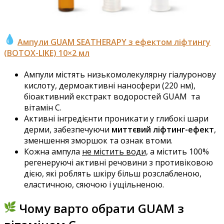
Ампули GUAM SEATHERAPY з ефектом ліфтингу
(BOTOX-LIKE) 10×2 мл
Ампули містять низькомолекулярну гіалуронову
кислоту, дермоактивні наносфери (220 нм),
біоактивний екстракт водоростей
GUAM
та
вітамін C.
Активні інгредієнти проникати
у глибокі шари
дерми, забезпечуючи
миттєвий ліфтинг-ефект
,
зменшення зморшок та ознак втоми.
Кожна ампула
не містить води,
а містить 100%
регенеруючі активні речовини з противіковою
дією, які роблять шкіру більш розслабленою,
еластичною, сяючою і ущільненою.
Чому варто обрати GUAM з