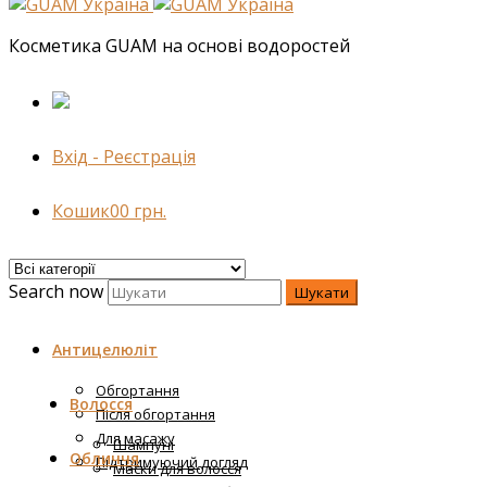
Косметика GUAM на основі водоростей
Вхід - Реєстрація
Кошик
0
0
грн.
Search now
Шукати
Антицелюліт
Обгортання
Волосся
Після обгортання
Для масажу
Шампуні
Обличчя
Підтримуючий догляд
Маски для волосся