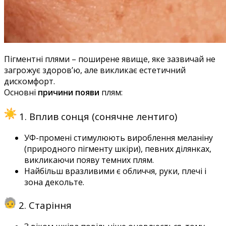
Пігментні плями – поширене явище, яке зазвичай не
загрожує здоров’ю, але викликає естетичний
дискомфорт.
Основні
причини появи
плям:
1. Вплив сонця (сонячне лентиго)
УФ-промені стимулюють вироблення меланіну
(
природного пігменту шкіри)
,
певних ділянках,
викликаючи появу темних плям
.
Найбільш вразливими є
обличчя, руки, плечі і
зона декольте.
2. Старіння