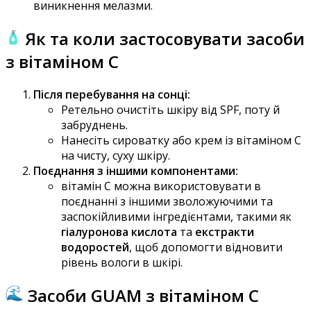
виникнення мелазми.
Як та коли застосовувати засоби
з вітаміном C
Після перебування на сонці:
Ретельно очистіть шкіру від SPF, поту й
забруднень.
Нанесіть сироватку або крем із вітаміном C
на чисту, суху шкіру.
Поєднання з іншими компонентами:
вітамін С можна використовувати в
поєднанні з іншими зволожуючими та
заспокійливими інгредієнтами, такими як
гіалуронова кислота
та
екстракти
водоростей
, щоб допомогти відновити
рівень вологи в шкірі.
Засоби GUAM з вітаміном C