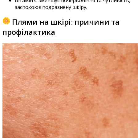
Вітамін С з
меншує почервоніння та чутливість,
заспокоює подразнену шкіру.
Плями на шкірі: причини та
профілактика