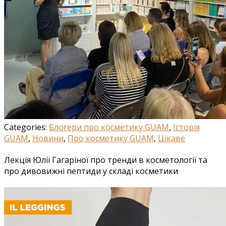
Categories:
Блогери про косметику GUAM
,
Історія
GUAM
,
Новини
,
Про косметику GUAM
,
Цікаве
Лекція Юлії Гагаріної про тренди в косметології та
про дивовижні пептиди у складі косметики