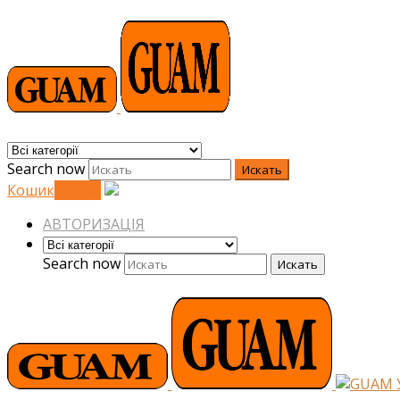
Search now
Искать
Кошик
0
0
грн.
АВТОРИЗАЦІЯ
Search now
Искать