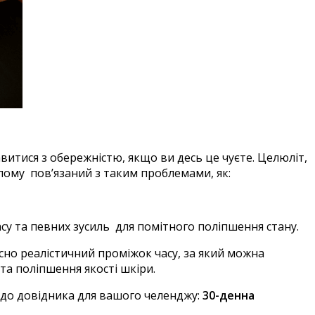
тавитися з обережністю, якщо ви десь це чуєте. Целюліт,
ілому пов’язаний з таким проблемами, як:
су та певних зусиль для помітного поліпшення стану.
сно реалістичний проміжок часу, за який можна
та поліпшення якості шкіри.
к до довідника для вашого челенджу:
30-денна