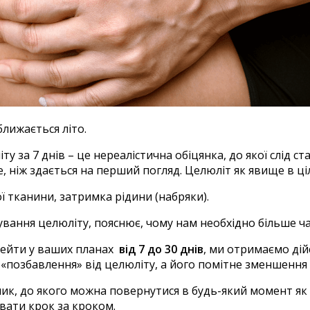
ближається літо.
ту за 7 днів – це нереалістична обіцянка, до якої слід с
, ніж здається на перший погляд. Целюліт як явище в ц
ї тканини,
затримка рідини (набряки).
вання целюліту, пояснює, чому нам необхідно більше ча
рейти у ваших планах
від 7 до 30 днів
, ми отримаємо дій
 «позбавлення» від целюліту, а його помітне зменшення 
бник, до якого можна повернутися в будь-який момент я
увати крок за кроком.