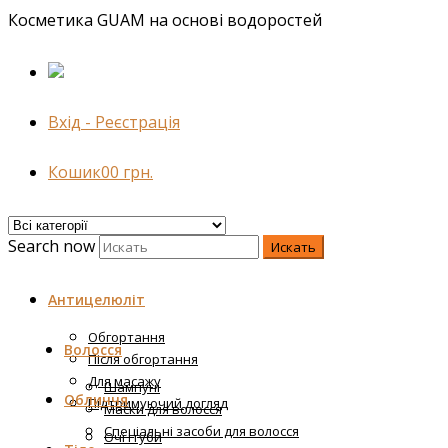
Косметика GUAM на основі водоростей
Вхід - Реєстрація
Кошик
0
0
грн.
Search now
Искать
Антицелюліт
Обгортання
Волосся
Після обгортання
Для масажу
Шампуні
Обличчя
Підтримуючий догляд
Маски для волосся
Спеціальні засоби для волосся
Очі і губи