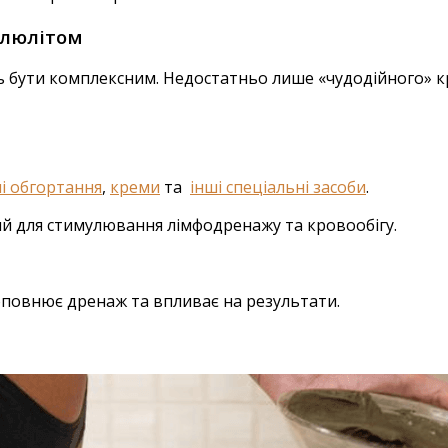
елюлітом
ь бути комплексним. Недостатньо лише «чудодійного» кр
і обгортання
,
креми
та
інші спеціальні засоби
.
ний для стимулювання лімфодренажу та кровообігу.
оповнює дренаж та впливає на результати.