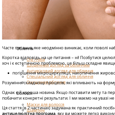
Засоби від набряклості
Корекція фігури і ліфтинг
Для грудей
Для ванн і душу
Спеціальний догляд для тіла
Для живота і талії
Для спорту
Часте питання, яке неодмінно виникає, коли поволі на
Обличчя
Коротка відповідь на це питання – ні! Позбутися целюлі
Очі і губи
хоч і є естетичною проблемою, це більш складне явище
Щоденний догляд за обличчям
Антивіковий догляд для обличчя
погіршення мікроциркуляції, н
акопичення жирово
Спеціальний догляд для обличчя
Очищення обличчя
Розуміння складнощі процесів, які впливають на форму
Однак є й хороша новина. Якщо поставити мету та пе
Волосся
побачити конкретні результати. І ми маємо на увазі не
Маски для волосся
Ця стаття (в 2 частинах) задумана як практичний посі
Шампуні
антицелюлітна програма
, яку ви можете легко викон