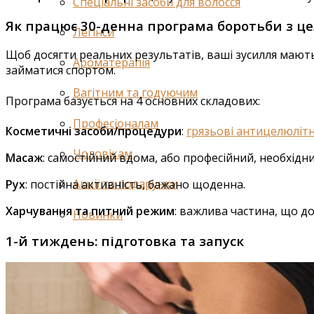
Спеціальні засоби для волосся
Як працює 30-денна програма боротьби з ц
Легінси
Щоб досягти реальних результатів, ваші зусилля мают
Ароматерапія
займатися спортом.
Вагітним та годуючим
Програма базується на 4 основних складових:
Професіоналам
Косметичні засоби/процедури
:
грязьові антицелюлітн
Чоловікам
Масаж
: самостійний вдома, або професійний, необхід
Акції та подарунки
Рух
: постійна активність, бажано щоденна.
Харчування та питний режим
: важлива частина, що д
Новинки
1-й тиждень: підготовка та запуск