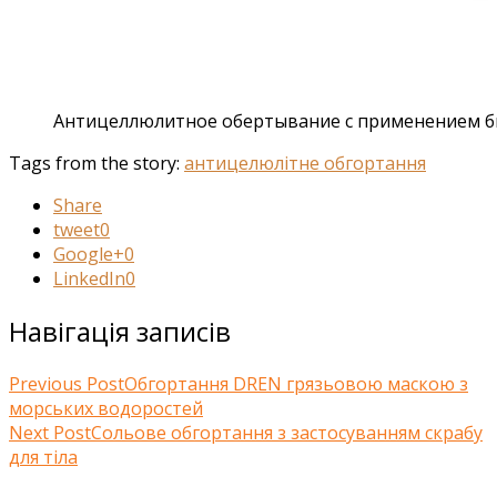
Антицеллюлитное обертывание с применением б
Tags from the story:
антицелюлітне обгортання
Share
tweet
0
Google+
0
LinkedIn
0
Навігація записів
Previous Post
Обгортання DREN грязьовою маскою з
морських водоростей
Next Post
Сольове обгортання з застосуванням скрабу
для тіла