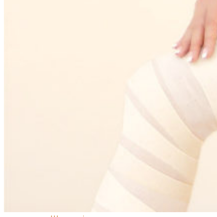
Засоби від набряклості
Корекція фігури і ліфтинг
Для грудей
Для ванн і душу
Спеціальний догляд для тіла
Для живота і талії
Для спорту
Обличчя
Очі і губи
Щоденний догляд за обличчям
Антивіковий догляд для обличчя
Спеціальний догляд для обличчя
Очищення обличчя
Волосся
Маски для волосся