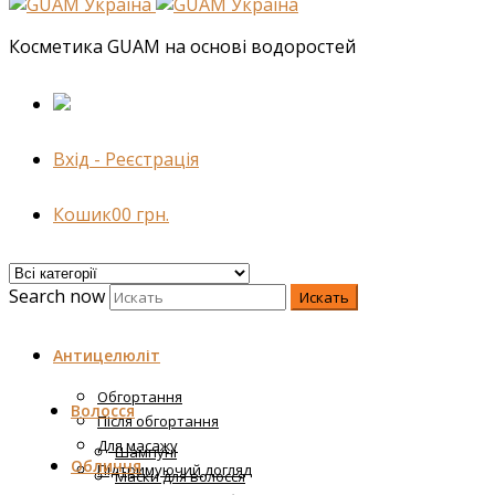
Косметика GUAM на основі водоростей
Вхід - Реєстрація
Кошик
0
0
грн.
Search now
Искать
Антицелюліт
Обгортання
Волосся
Після обгортання
Для масажу
Шампуні
Обличчя
Підтримуючий догляд
Маски для волосся