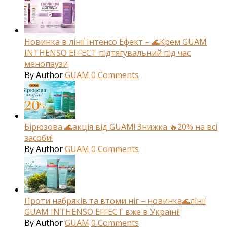
Новинка в лінії Інтенсо Ефект – 🌊Крем GUAM
INTHENSO EFFECT підтягувальний під час
менопаузи
By
Author
GUAM
0
Comments
Бірюзова 🌊акція від GUAM! Знижка 🔥20% на всі
засоби!
By
Author
GUAM
0
Comments
Проти набряків та втоми ніг – новинка🌊лінії
GUAM INTHENSO EFFECT вже в Україні!
By
Author
GUAM
0
Comments