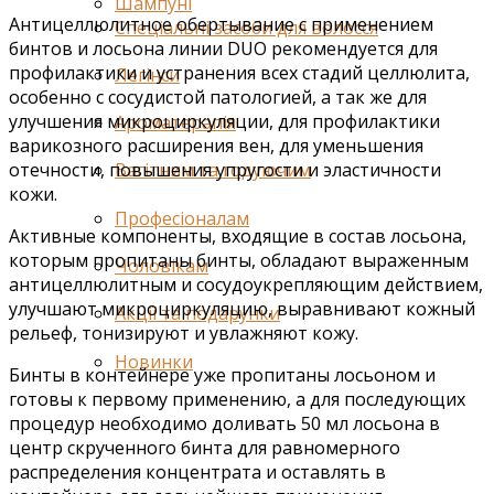
Шампуні
Антицеллюлитное обертывание с применением
Спеціальні засоби для волосся
бинтов и лосьона линии DUO рекомендуется для
профилактики и устранения всех стадий целлюлита,
Легінси
особенно с сосудистой патологией, а так же для
улучшения микроциркуляции, для профилактики
Ароматерапія
варикозного расширения вен, для уменьшения
отечности, повышения упругости и эластичности
Вагітним та годуючим
кожи.
Професіоналам
Активные компоненты, входящие в состав лосьона,
которым пропитаны бинты, обладают выраженным
Чоловікам
антицеллюлитным и сосудоукрепляющим действием,
улучшают микроциркуляцию, выравнивают кожный
Акції та подарунки
рельеф, тонизируют и увлажняют кожу.
Новинки
Бинты в контейнере уже пропитаны лосьоном и
готовы к первому применению, а для последующих
процедур необходимо доливать 50 мл лосьона в
центр скрученного бинта для равномерного
распределения концентрата и оставлять в