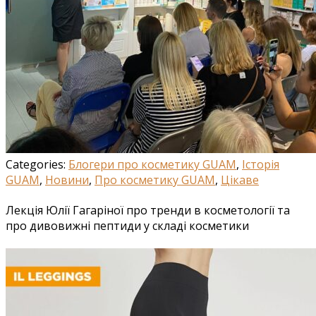
Categories:
Блогери про косметику GUAM
,
Історія
GUAM
,
Новини
,
Про косметику GUAM
,
Цікаве
Лекція Юлії Гагаріної про тренди в косметології та
про дивовижні пептиди у складі косметики