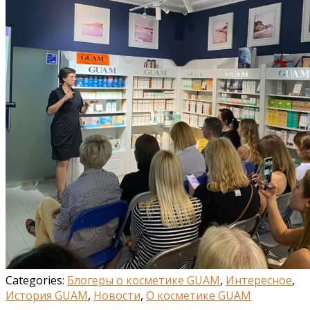
Categories:
Блогеры о косметике GUAM
,
Интересное
,
История GUAM
,
Новости
,
О косметике GUAM