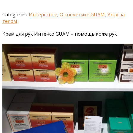
Categories:
Интересное
,
О косметике GUAM
,
Уход за
телом
Крем для рук Интенсо GUAM – помощь коже рук