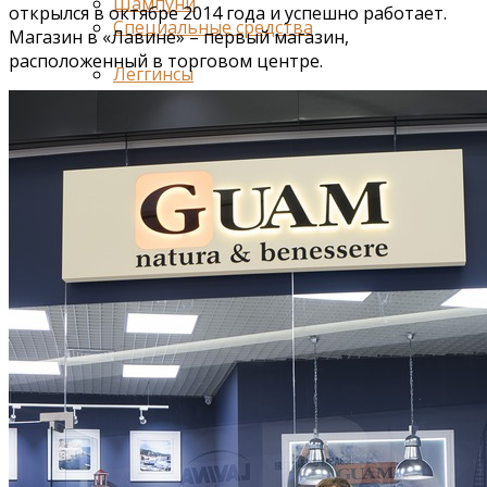
Шампуни
открылся в октябре 2014 года и успешно работает.
Специальные средства
Магазин в «Лавине» – первый магазин,
расположенный в торговом центре.
Леггинсы
Беременным и кормящим
Ароматерапия
Мужчинам
Акции и подарки
Новинки GUAM