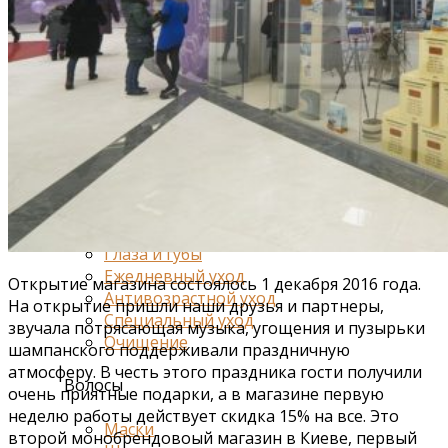
Средства от отечности
Коррекция фигуры и лифтинг
Для груди
Для ванн и душа
Специальный уход
Для живота и талии
Для спорта
Лицо
Глаза и губы
Ежедневный уход
Открытие магазина состоялось 1 декабря 2016 года.
Антивозрастной уход
На открытие пришли наши друзья и партнеры,
Специальный уход
звучала потрясающая музыка, угощения и пузырьки
Очищение
шампанского поддерживали праздничную
атмосферу. В честь этого праздника гости получили
Волосы
очень приятные подарки, а в магазине первую
неделю работы действует скидка 15% на все. Это
Маски
второй монобрендовоый магазин в Киеве, первый