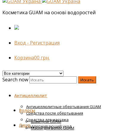
Косметика GUAM на основі водоростей
Вход - Регистрация
Корзина
0
0
грн.
Search now
Искать
Антицеллюлит
Антицеллюлитные обертывания GUAM
Волосы
Средства после обёртывания
Средства для массажа
Шампуни GUAM
Лицо
Поддерживающий уход
Маски для волос GUAM