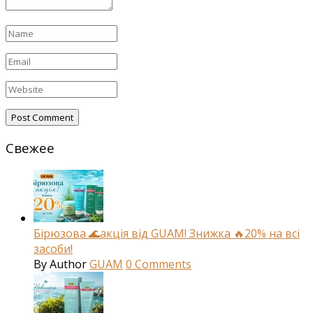
Свежее
Бірюзова 🌊акція від GUAM! Знижка 🔥20% на всі
засоби!
By
Author
GUAM
0
Comments