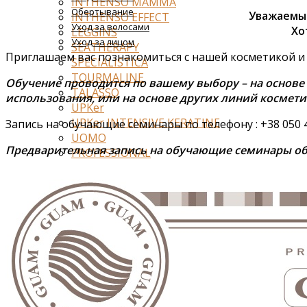
INTHENSO MAMMA
Обертывание
Уважаемые
INTHENSO EFFECT
Уход за волосами
Хо
LEGGINS
Уход за лицом
SEATHERAPY
Приглашаем вас познакомиться с нашей косметикой и
SPECIALISTICA
TOURMALINE
Обучение проводится по вашему выбору – на основ
TALASSO
использования, или на основе других линий космет
UPKer
UPKer INTENSIVE KERATINE
Запись на обучающие семинары по телефону : +38 050 
UOMO
Предварительная запись на обучающие семинары об
PROFESSIONAL
Антицеллюлит
Обертывания
После обёртывания
Для массажа
Поддерживающий уход
Тело