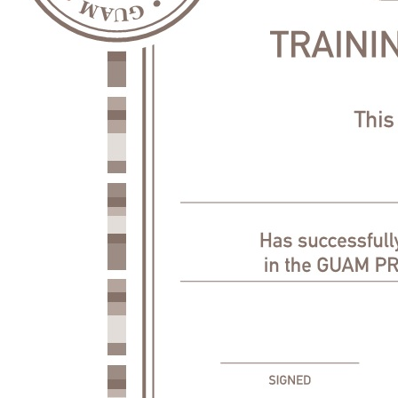
Средства от отечности
Коррекция фигуры и лифтинг
Для груди
Для ванн и душа
Специальный уход
Для живота и талии
Для спорта
Лицо
Глаза и губы
Ежедневный уход
Антивозрастной уход
Специальный уход
Очищение
Волосы
Маски
Шампуни