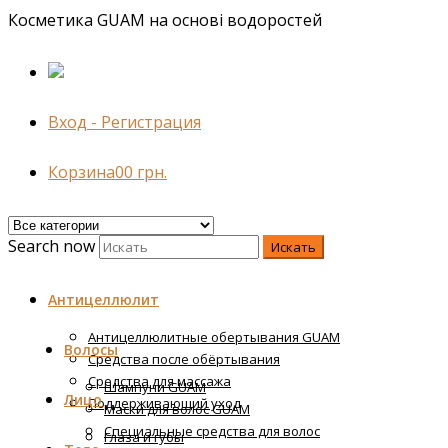
Косметика GUAM на основі водоростей
Вход - Регистрация
Корзина
0
0
грн.
Search now
Искать
Антицеллюлит
Антицеллюлитные обертывания GUAM
Волосы
Средства после обёртывания
Средства для массажа
Шампуни GUAM
Лицо
Поддерживающий уход
Маски для волос GUAM
Специальные средства для волос
Глаза и губы