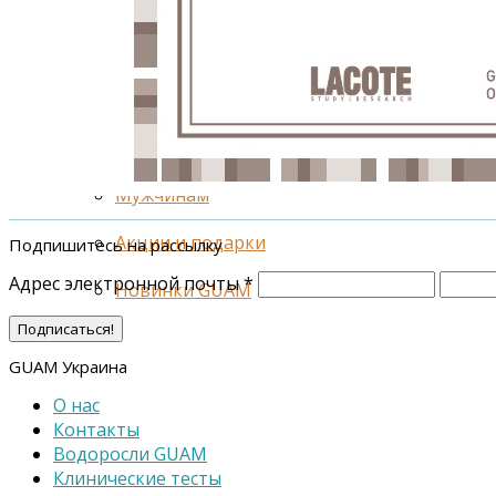
Специальные средства
Леггинсы
Беременным и кормящим
Ароматерапия
Мужчинам
Акции и подарки
Подпишитесь на рассылку
Адрес электронной почты
*
Новинки GUAM
GUAM Украина
О нас
Контакты
Водоросли GUAM
Клинические тесты