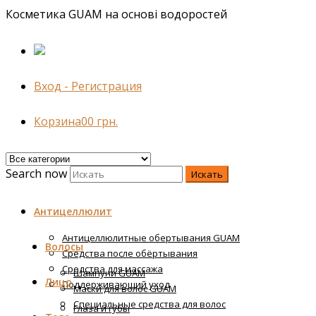
Косметика GUAM на основі водоростей
Вход - Регистрация
Корзина
0
0
грн.
Search now
Искать
Антицеллюлит
Антицеллюлитные обертывания GUAM
Волосы
Средства после обёртывания
Средства для массажа
Шампуни GUAM
Лицо
Поддерживающий уход
Маски для волос GUAM
Специальные средства для волос
Глаза и губы