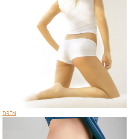
Специальные средства
Леггинсы
Беременным и кормящим
Ароматерапия
Мужчинам
Акции и подарки
Новинки GUAM
DREN