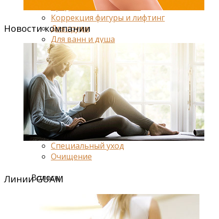
Средства от отечности
Коррекция фигуры и лифтинг
Новости компании
Для груди
Для ванн и душа
Специальный уход
Для живота и талии
Для спорта
Лицо
Глаза и губы
Ежедневный уход
Антивозрастной уход
Специальный уход
Очищение
Волосы
Линии GUAM
Маски
Шампуни