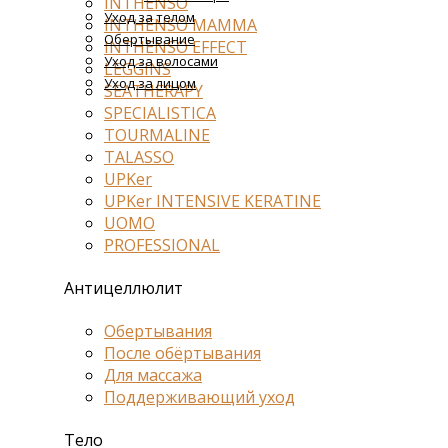
INTHENSO
Уход за телом
INTHENSO MAMMA
Обертывание
INTHENSO EFFECT
Уход за волосами
LEGGINS
Уход за лицом
SEATHERAPY
SPECIALISTICA
TOURMALINE
TALASSO
UPKer
UPKer INTENSIVE KERATINE
UOMO
PROFESSIONAL
Антицеллюлит
Обертывания
После обёртывания
Для массажа
Поддерживающий уход
Тело