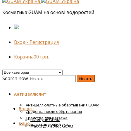
Косметика GUAM на основі водоростей
Вход - Регистрация
Корзина
0
0
грн.
Search now
Искать
Антицеллюлит
Антицеллюлитные обертывания GUAM
Волосы
Средства после обёртывания
Средства для массажа
Шампуни GUAM
Лицо
Поддерживающий уход
Маски для волос GUAM