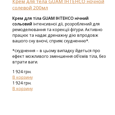
Крем для тела GUAM ІНТЕНСО ночной
солевой 200мл
Крем для тіла GUAM ІНТЕНСО нічний
сольовий
інтенсивної дії, розроблений для
ремоделювання та корекції фігури. Активно
працює та надає дренажну дію впродовж
вашого сну вночі, сприяє схудненню*.
*схуднення – в цьому випадку йдеться про
ефект можливого зменшення об’ємів тіла, без
втрати ваги.
1 924
грн.
В корзину
1 924
грн.
В корзину