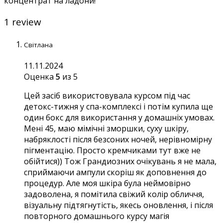
концентрат на ладони!
1 review
Світлана
11.11.2024
Оценка
5
из 5
Цей засіб використовувала курсом під час
детокс-тижня у спа-комплексі і потім купила ще
один бокс для використання у домашніх умовах.
Мені 45, маю мімічні зморшки, суху шкіру,
набряклості після безсоних ночей, нерівномірну
пігментацію. Просто кремчиками тут вже не
обійтися)) Тож Грандиозних очікувань я не мала,
сприймаючи ампули скоріш як доповнення до
процедур. Але моя шкіра була неймовірно
задоволена, я помітила свіжий колір обличчя,
візуальну підтягнутість, якесь оновлення, і після
повторного домашнього курсу магія