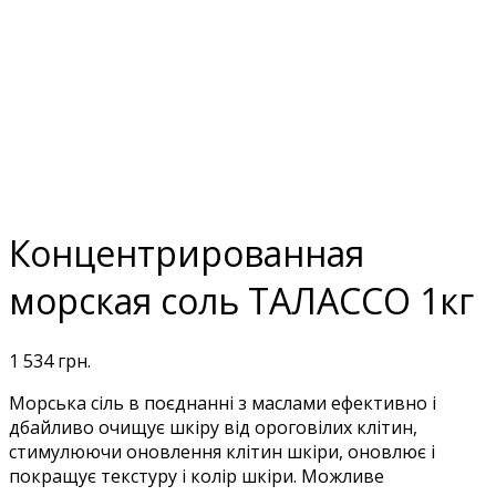
Концентрированная
морская соль ТАЛАССО 1кг
1 534
грн.
Морська сіль в поєднанні з маслами ефективно і
дбайливо очищує шкіру від ороговілих клітин,
стимулюючи оновлення клітин шкіри, оновлює і
покращує текстуру і колір шкіри. Можливе