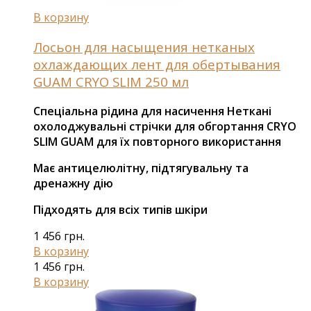
В корзину
Лосьон для насыщения нетканых
охлаждающих лент для обертывания
GUAM CRYO SLIM 250 мл
Спеціальна рідина для насичення
Неткані
охолоджувальні стрічки для обгортання CRYO
SLIM GUAM для їх повторного використання
Має антицелюлітну, підтягувальну та
дренажну дію
Підходять для всіх типів шкіри
1 456
грн.
В корзину
1 456
грн.
В корзину