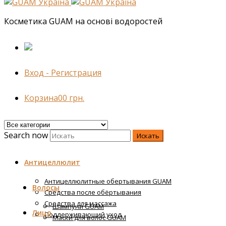
Косметика GUAM на основі водоростей
Вход - Регистрация
Корзина
0
0
грн.
Search now
Искать
Антицеллюлит
Антицеллюлитные обертывания GUAM
Волосы
Средства после обёртывания
Средства для массажа
Шампуни GUAM
Лицо
Поддерживающий уход
Маски для волос GUAM