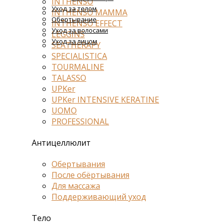
INTHENSO
Уход за телом
INTHENSO MAMMA
Обертывание
INTHENSO EFFECT
Уход за волосами
LEGGINS
Уход за лицом
SEATHERAPY
SPECIALISTICA
TOURMALINE
TALASSO
UPKer
UPKer INTENSIVE KERATINE
UOMO
PROFESSIONAL
Антицеллюлит
Обертывания
После обёртывания
Для массажа
Поддерживающий уход
Тело