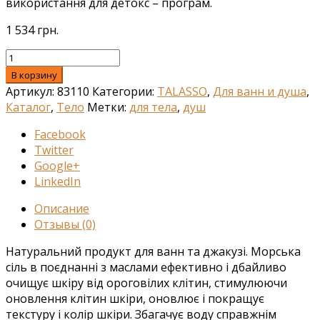
використання для детокс – програм.
1 534
грн.
В корзину
Артикул:
83110
Категории:
TALASSO
,
Для ванн и душа
,
Каталог
,
Тело
Метки:
для тела
,
душ
Facebook
Twitter
Google+
LinkedIn
Описание
Отзывы (0)
Натуральний продукт для ванн та джакузі. Морська
сіль в поєднанні з маслами ефективно і дбайливо
очищує шкіру від ороговілих клітин, стимулюючи
оновлення клітин шкіри, оновлює і покращує
текстуру і колір шкіри. Збагачує воду справжнім