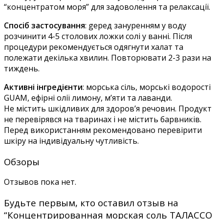
“концентратом моря” для задоволення та релаксації.
Спосіб застосування
: gеред зануренням у воду
розчинити 4-5 столових ложки солі у ванні. Після
процедури рекомендується одягнути халат та
полежати декілька хвилин. Повторювати 2-3 рази на
тиждень.
Активні інгредієнти
: морська сіль, морські водорості
GUAM, ефірні олії лимону, м’яти та лаванди.
Не містить шкідливих для здоров’я речовин. Продукт
не перевірявся на тваринах і не містить барвників.
Перед використанням рекомендовано перевірити
шкіру на індивідуальну чутливість.
Обзоры
Отзывов пока нет.
Будьте первым, кто оставил отзыв на
“Концентрированная морская соль ТАЛАССО