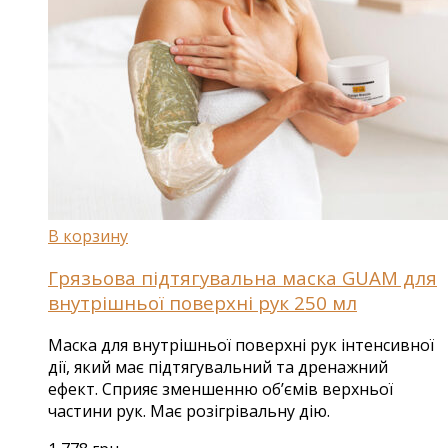
В корзину
Грязьова підтягувальна маска GUAM для
внутрішньої поверхні рук 250 мл
Маска для внутрішньої поверхні рук інтенсивної
дії, який має підтягувальний та дренажний
ефект. Сприяє зменшенню об’ємів верхньої
частини рук. Має розігрівальну дію.