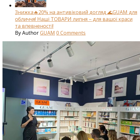
Знижка🔥20% на антивіковий догляд 🌊GUAM для
обличчя! Наші ТОВАРИ липня – для вашої краси
та впевненості!
By
Author
GUAM
0
Comments