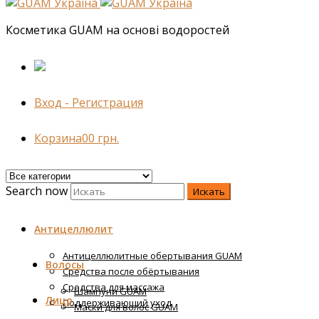
Косметика GUAM на основі водоростей
Вход - Регистрация
Корзина
0
0
грн.
Search now
Искать
Антицеллюлит
Антицеллюлитные обертывания GUAM
Волосы
Средства после обёртывания
Средства для массажа
Шампуни GUAM
Лицо
Поддерживающий уход
Маски для волос GUAM