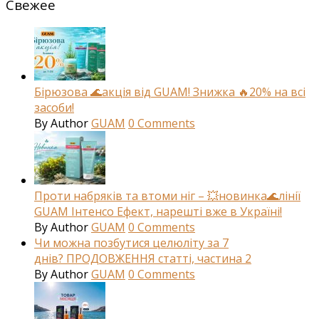
Свежее
Бірюзова 🌊акція від GUAM! Знижка 🔥20% на всі
засоби!
By
Author
GUAM
0
Comments
Проти набряків та втоми ніг – 💥новинка🌊лінії
GUAM Інтенсо Ефект, нарешті вже в Україні!
By
Author
GUAM
0
Comments
Чи можна позбутися целюліту за 7
днів? ПРОДОВЖЕННЯ статті, частина 2
By
Author
GUAM
0
Comments