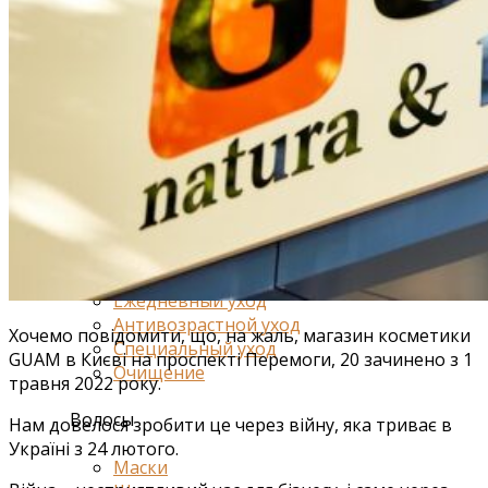
Средства от отечности
Коррекция фигуры и лифтинг
Для груди
Для ванн и душа
Специальный уход
Для живота и талии
Для спорта
Лицо
Глаза и губы
Ежедневный уход
Антивозрастной уход
Хочемо повідомити, що, на жаль, магазин косметики
Специальный уход
GUAM в Києві на проспекті Перемоги, 20 зачинено з 1
Очищение
травня 2022 року.
Волосы
Нам довелося зробити це через війну, яка триває в
Україні з 24 лютого.
Маски