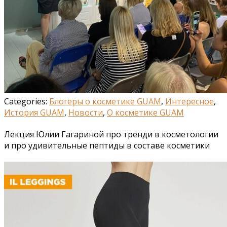
Categories:
Блогеры о косметике GUAM
,
Интересное
,
История GUAM
,
Новости
,
О косметике GUAM
Лекция Юлии Гагариной про тренди в косметологии
и про удивительные пептиды в составе косметики