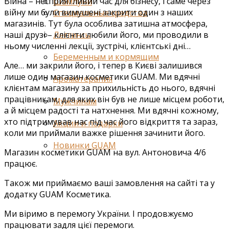
Війна – несприятливий час для бізнесу, і саме через
Шампуни
війну ми були вимушені закрити один з наших
Специальные средства
магазинів. Тут була особлива затишна атмосфера,
наші друзі – клієнти любили його, ми проводили в
Леггинсы
ньому численні лекції, зустрічі, клієнтські дні…
Беременным и кормящим
Але… ми закрили його, і тепер в Києві залишився
лише один магазин косметики GUAM. Ми вдячні
Ароматерапия
клієнтам магазину за прихильність до нього, вдячні
працівникам, для яких він був не лише місцем роботи,
Мужчинам
а й місцем радості та натхнення. Ми вдячні кожному,
хто підтримував нас під час його відкриття та зараз,
Акции и подарки
коли ми приймали важке рішення зачинити його.
Новинки GUAM
Магазин косметики GUAM на вул. Антоновича 4/6
працює.
Також ми приймаємо ваші замовлення на сайті та у
додатку GUAM Косметика.
Ми віримо в перемогу України. І продовжуємо
працювати задля цієї перемоги.