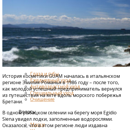
Средства от отечности
Коррекция фигуры и лифтинг
Для груди
Для ванн и душа
Специальный уход
Для живота и талии
Для спорта
Лицо
Глаза и губы
История косметики GUAM началась в итальянском
Ежедневный уход
регионе Эмилия-Романья в 1986 году – после того,
Антивозрастной уход
как молодой успешный предприниматель вернулся
Специальный уход
из путешествия на яхте вдоль морского побережья
Очищение
Бретани.
Волосы
В одном рыбацком селении на берегу моря Egidio
Siena увидел лодки, заполненные водорослями.
Маски
Оказалось, что в этом регионе люди издавна