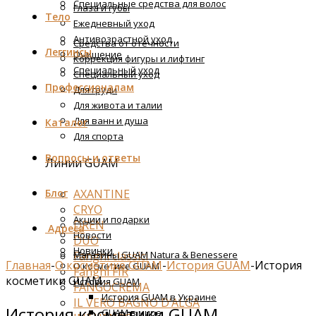
Специальные средства для волос
Глаза и губы
Тело
Ежедневный уход
Антивозрастной уход
Средства от отечности
Леггинсы
Очищение
Коррекция фигуры и лифтинг
Специальный уход
Специальный уход
Профессионалам
Для груди
Для живота и талии
Для ванн и душа
Каталог
Для спорта
Вопросы и ответы
Линии GUAM
AXANTINE
Блог
CRYO
Акции и подарки
DREN
Адреса
Новости
DUO
Новинки
Fanghi classici
Магазины GUAM Natura & Benessere
Главная
-
О косметике GUAM
-
История GUAM
-
История
О косметике GUAM
Fanghi FIR
косметики GUAM
История GUAM
FANGOCREMA
История GUAM в Украине
IL VERO BAGNO D’ALGA
История косметики GUAM
GUAM в мире