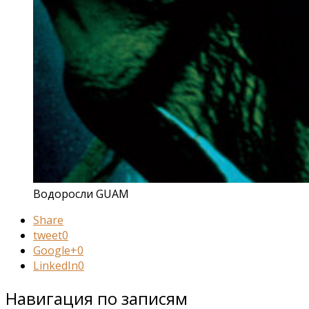
Водоросли GUAM
Share
tweet
0
Google+
0
LinkedIn
0
Навигация по записям