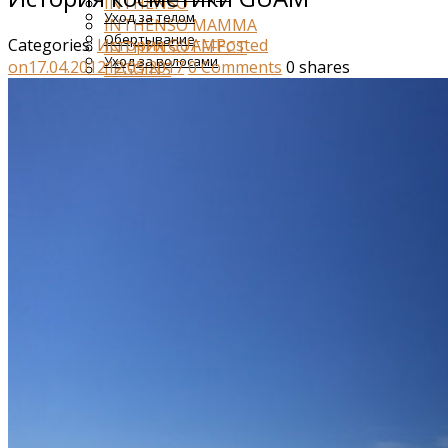
INTHENSO
Уход за телом
INTHENSO MAMMA
Обертывание
Categories:
История GUAM
Posted
INTHENSO EFFECT
Уход за волосами
on
17.04.2012
12.05.2017
0
Comments
0
shares
LEGGINS
Уход за лицом
SEATHERAPY
SPECIALISTICA
TOURMALINE
TALASSO
UPKer
UPKer INTENSIVE KERATINE
UOMO
PROFESSIONAL
Антицеллюлит
Обертывания
После обёртывания
Для массажа
Поддерживающий уход
Тело