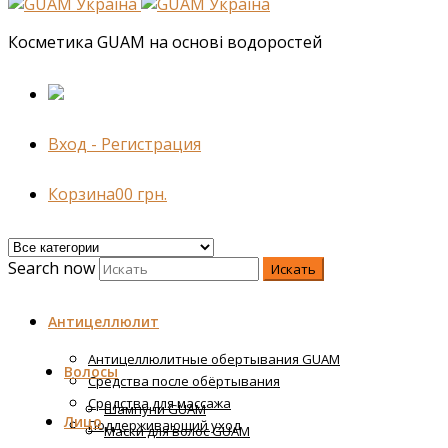
Косметика GUAM на основі водоростей
Вход - Регистрация
Корзина
0
0
грн.
Search now
Искать
Антицеллюлит
Антицеллюлитные обертывания GUAM
Волосы
Средства после обёртывания
Средства для массажа
Шампуни GUAM
Лицо
Поддерживающий уход
Маски для волос GUAM