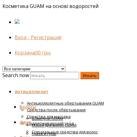
Косметика GUAM на основі водоростей
Вход - Регистрация
Корзина
0
0
грн.
Search now
Искать
Антицеллюлит
Антицеллюлитные обертывания GUAM
Волосы
Средства после обёртывания
Средства для массажа
Шампуни GUAM
Лицо
Поддерживающий уход
Маски для волос GUAM
Специальные средства для волос
Глаза и губы