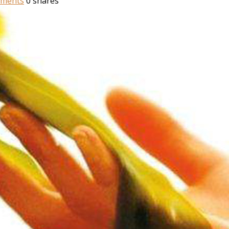
ments
0
shares