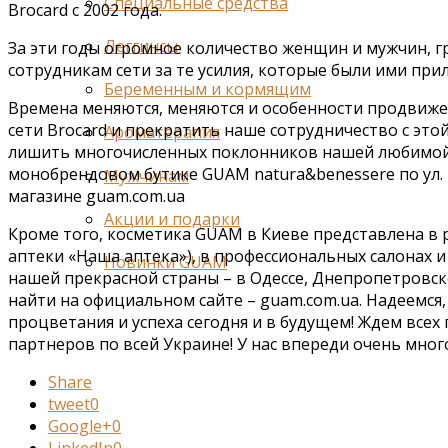
Специальные средства
Brocard с 2002 года.
Леггинсы
За эти годы огромное количество женщин и мужчин, г
сотрудникам сети за те усилия, которые были ими пр
Беременным и кормящим
Времена меняются, меняются и особенности продвижен
сети Brocard и прекратить наше сотрудничество с это
Ароматерапия
лишить многочисленных поклонников нашей любимой 
монобрендовом бутике GUAM natura&benessere по ул. 
Мужчинам
магазине guam.com.ua
Акции и подарки
Кроме того, косметика GUAM в Киеве представлена в р
аптеки «Наша аптека»), в профессиональных салонах и 
Новинки GUAM
нашей прекрасной страны – в Одессе, Днепропетровске
найти на официальном сайте – guam.com.ua. Надеемся,
процветания и успеха сегодня и в будущем! Ждем всех
партнеров по всей Украине! У нас впереди очень мног
Share
tweet
0
Google+
0
LinkedIn
0