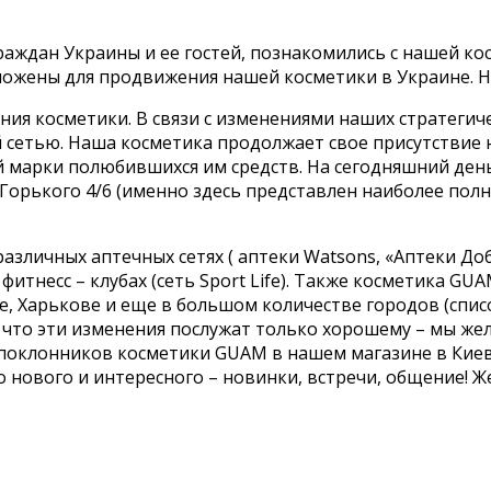
раждан Украины и ее гостей, познакомились с нашей ко
иложены для продвижения нашей косметики в Украине. 
ия косметики. В связи с изменениями наших стратегич
й сетью. Наша косметика продолжает свое присутствие 
марки полюбившихся им средств. На сегодняшний день
Горького 4/6 (именно здесь представлен наиболее полн
азличных аптечных сетях ( аптеки Watsons, «Аптеки Доб
фитнесс – клубах (сеть Sport Life). Также косметика GU
, Харькове и еще в большом количестве городов (спис
 что эти изменения послужат только хорошему – мы жел
 поклонников косметики GUAM в нашем магазине в Киеве
о нового и интересного – новинки, встречи, общение! Ж