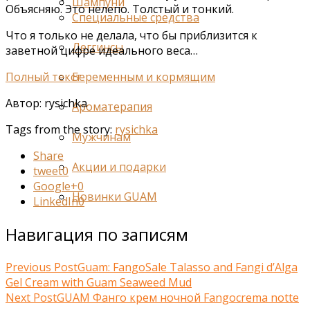
Шампуни
Объясняю. Это нелепо. Толстый и тонкий.
Специальные средства
Что я только не делала, что бы приблизится к
Леггинсы
заветной цифре идеального веса…
Полный текст
Беременным и кормящим
Автор: rysichka
Ароматерапия
Tags from the story:
rysichka
Мужчинам
Share
Акции и подарки
tweet
0
Google+
0
Новинки GUAM
LinkedIn
0
Навигация по записям
Previous Post
Guam: FangoSale Talasso and Fangi d’Alga
Gel Cream with Guam Seaweed Mud
Next Post
GUAM Фанго крем ночной Fangocrema notte