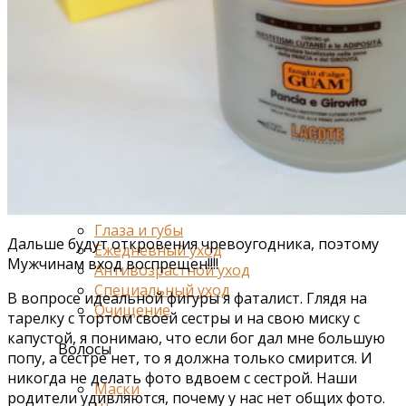
Средства от отечности
Коррекция фигуры и лифтинг
Для груди
Для ванн и душа
Специальный уход
Для живота и талии
Для спорта
Лицо
Глаза и губы
Дальше будут откровения чревоугодника, поэтому
Ежедневный уход
Мужчинам вход воспрещен!!!!
Антивозрастной уход
Специальный уход
В вопросе идеальной фигуры я фаталист. Глядя на
Очищение
тарелку с тортом своей сестры и на свою миску с
капустой, я понимаю, что если бог дал мне большую
Волосы
попу, а сестре нет, то я должна только смирится. И
никогда не делать фото вдвоем с сестрой. Наши
Маски
родители удивляются, почему у нас нет общих фото.