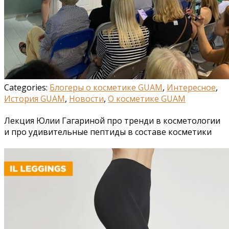
Categories:
Блогеры о косметике GUAM
,
Интересное
,
История GUAM
,
Новости
,
О косметике GUAM
Лекция Юлии Гагариной про тренди в косметологии
и про удивительные пептиды в составе косметики