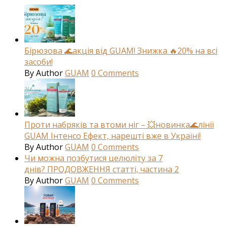
Бірюзова 🌊акція від GUAM! Знижка 🔥20% на всі
засоби!
By
Author
GUAM
0
Comments
Проти набряків та втоми ніг – 💥новинка🌊лінії
GUAM Інтенсо Ефект, нарешті вже в Україні!
By
Author
GUAM
0
Comments
Чи можна позбутися целюліту за 7
днів? ПРОДОВЖЕННЯ статті, частина 2
By
Author
GUAM
0
Comments