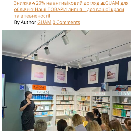
Знижка🔥20% на антивіковий догляд 🌊GUAM для
обличчя! Наші ТОВАРИ липня – для вашої краси
та впевненості!
By
Author
GUAM
0
Comments