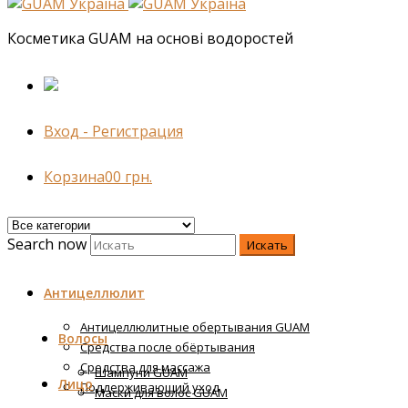
Косметика GUAM на основі водоростей
Вход - Регистрация
Корзина
0
0
грн.
Search now
Искать
Антицеллюлит
Антицеллюлитные обертывания GUAM
Волосы
Средства после обёртывания
Средства для массажа
Шампуни GUAM
Лицо
Поддерживающий уход
Маски для волос GUAM