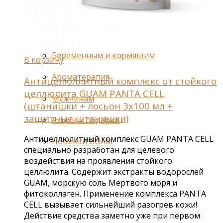
Шампуни
Специальные средства
Леггинсы
Беременным и кормящим
В корзину
Ароматерапия
Антицелюллитный комплекс от стойкого
целлюлита GUAM PANTA CELL
Мужчинам
(штанишки + лосьон 3х100 мл +
защитные штанишки)
Акции и подарки
Антицеллюлитный комплекс GUAM PANTA CELL
Новинки GUAM
специально разработан для целевого
воздействия на проявления стойкого
целлюлита. Содержит экстракты водорослей
GUAM, морскую соль Мертвого моря и
фитоколлаген. Применение комплекса PANTA
CELL вызывает сильнейший разогрев кожи!
Действие средства заметно уже при первом