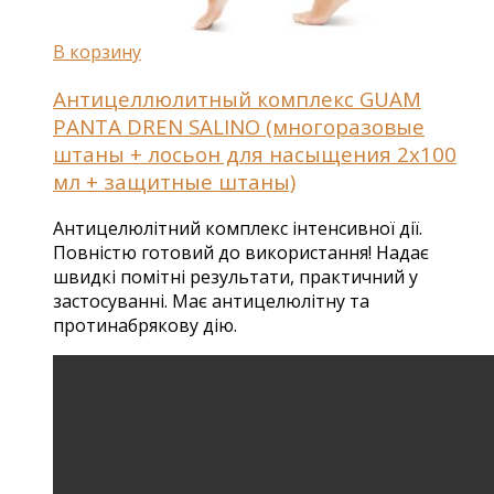
В корзину
Антицеллюлитный комплекс GUAM
PANTA DREN SALINO (многоразовые
штаны + лосьон для насыщения 2х100
мл + защитные штаны)
Антицелюлітний комплекс інтенсивної дії.
Повністю готовий до використання! Надає
швидкі помітні результати, практичний у
застосуванні. Має антицелюлітну та
протинабрякову дію.