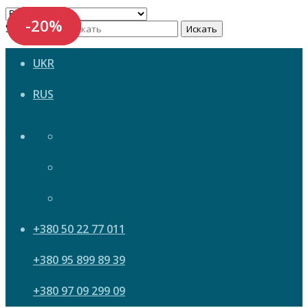
-20%
-20%
-20%
-20%
Search now
Искать
UKR
RUS
+380 50 22 77 011
+380 95 899 89 39
+380 97 09 299 09