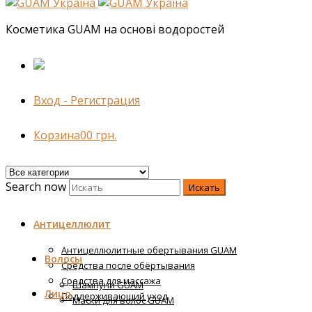
Косметика GUAM на основі водоростей
Вход - Регистрация
Корзина
0
0
грн.
Search now
Искать
Антицеллюлит
Антицеллюлитные обертывания GUAM
Волосы
Средства после обёртывания
Средства для массажа
Шампуни GUAM
Лицо
Поддерживающий уход
Маски для волос GUAM