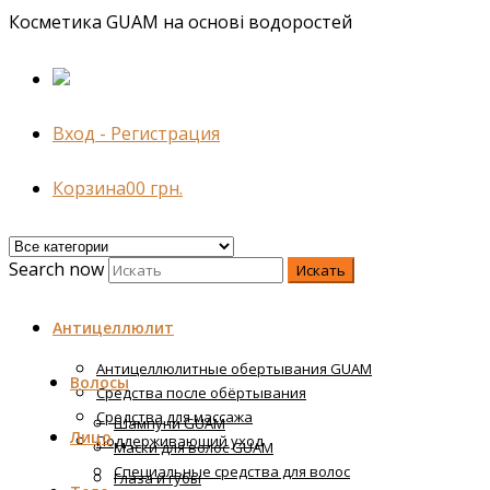
Косметика GUAM на основі водоростей
Вход - Регистрация
Корзина
0
0
грн.
Search now
Искать
Антицеллюлит
Антицеллюлитные обертывания GUAM
Волосы
Средства после обёртывания
Средства для массажа
Шампуни GUAM
Лицо
Поддерживающий уход
Маски для волос GUAM
Специальные средства для волос
Глаза и губы