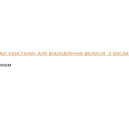
дкі кристали» для відновлення волосся з рос
тином